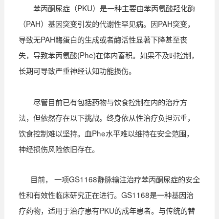
苯丙酮尿症（PKU）是一种主要由苯丙氨酸羟化酶
（PAH）基因突变引发的代谢性罕见病。因PAH突变，
导致无PAH酶蛋白的生成或者酶活性显著下降甚至丧
失，导致苯丙氨酸(Phe)在体内蓄积。如果不及时控制，
长期可导致严重神经认知功能损伤。
尽管目前已有包括药物与饮食控制在内的治疗方
法，但依然存在以下挑战。终身依从性治疗负担沉重，
饮食控制难以坚持。血Phe水平难以维持在安全范围，
神经损伤风险依旧存在。
目前， 一项GS1168静脉输注治疗苯丙酮尿症的安全
性和有效性临床研究正在进行。GS1168是一种基因治
疗药物，适用于治疗患有PKU的成年患者。与传统的替