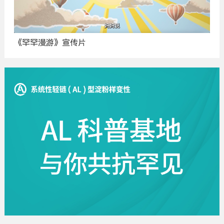
《罕罕漫游》宣传片
广
告