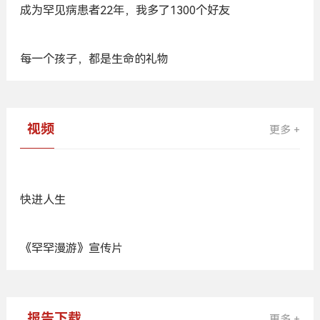
基因治疗苯丙酮尿症(PKU)项目报名来啦！
广
告
人物故事
更多 +
生下罕见病的孩子，他却说：这是命运最好的安排
成为罕见病患者22年，我多了1300个好友