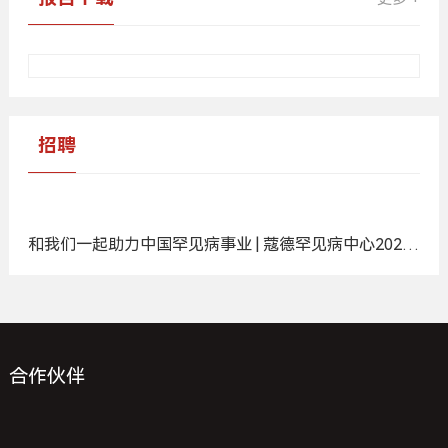
每一个孩子，都是生命的礼物
广
告
视频
更多 +
快进人生
《罕罕漫游》宣传片
广
告
报告下载
更多 +