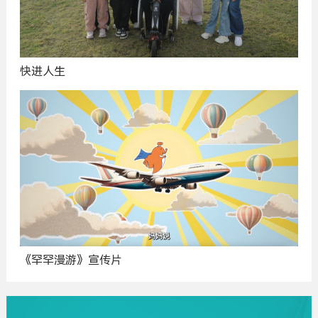
快进人生
《罕罕漫游》宣传片
广
告