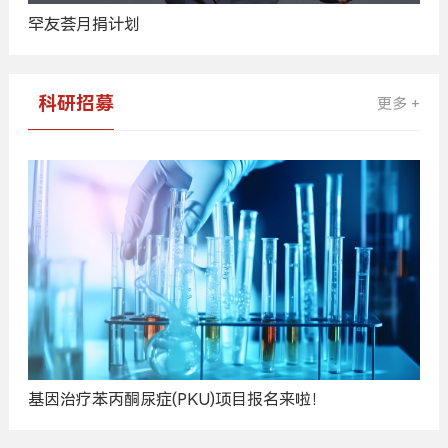
罕友荟月捐计划
科研招募
更多 +
基因治疗苯丙酮尿症(PKU)项目报名来啦！
广
告