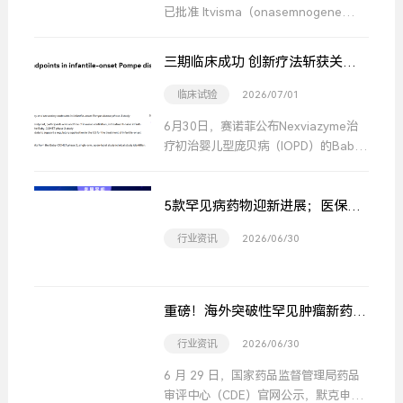
已批准 Itvisma（onasemnogene
abeparvovec）上市，用于治疗携带生
存运动神经元 1（SMN1）基因双等位
三期临床成功 创新疗法斩获关键
基因突变的 2 岁及以上儿童、青少年和
性阳性结果
成人 5q 型脊髓性肌萎缩症（SMA）患
临床试验
2026/07/01
者。此次获批后，Itvisma 成为欧盟目
6月30日，赛诺菲公布Nexviazyme治
前唯一可覆盖广泛 SMA 患者人群的基
疗初治婴儿型庞贝病（IOPD）的Baby-
因替代疗法。
COMET Ⅲ期单臂开放标签研究取得阳
性结果，研究顺利达成全部主要与次要
5款罕见病药物迎新进展；医保目
终点。
录初审名单公示 ；2025中国新药
行业资讯
2026/06/30
注册临床试验进展年度报告发布 |
壹周罕见药闻
重磅！海外突破性罕见肿瘤新药国
内申报获受理
行业资讯
2026/06/30
6 月 29 日，国家药品监督管理局药品
审评中心（CDE）官网公示，默克申报