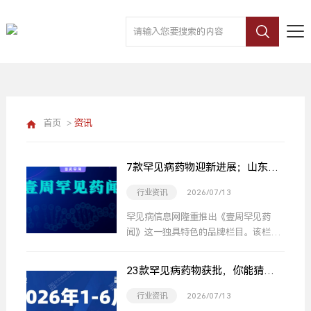
首页
>
资讯
7款罕见病药物迎新进展；山东罕
见病立法，快来支招；2026年神
行业资讯
2026/07/13
经母细胞瘤医患交流会报名开启 |
壹周罕见药闻
罕见病信息网隆重推出《壹周罕见药
闻》这一独具特色的品牌栏目。该栏目
在每周一更新，以呈现上周罕见病领域
的最新消息并同步近期重要活动预告。
23款罕见病药物获批，你能猜到
我们以更高端、更权威的视角，为您剖
有哪些吗？
析最新、最热门的罕见病信息。
行业资讯
2026/07/13