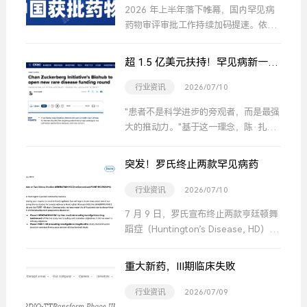
2026 年上半年落下帷幕，国内罕见病
药物审评审批工作持续加码提速。依托
国家药监局一系列优化举措，罕见病患
者用药保障水平稳步提高。
超 1.5 亿美元扶持！罕见病新一轮
资助计划将启动
行业资讯
2026/07/10
"患者不是科学进步的旁观者，而是最强
大的推动力。"基于这一理念，陈·扎克
伯格倡议旗下Biohub宣布将于今年秋季
启动第四轮罕见病资助计划，继续为罕
突发！罗氏终止两款罕见病药
见肺部疾病、免疫疾病及罕见癌症患者
组织提供支持。
行业资讯
2026/07/10
7 月 9 日，罗氏宣布终止两款亨廷顿舞
蹈症（Huntington’s Disease, HD）反
义寡核苷酸（ASO）候选药物的全部临
床开发，分别为进入 II 期临床试验的
重大新药，III期临床失败
tominersen、处于 I 期临床阶段的
RG6496。
行业资讯
2026/07/09