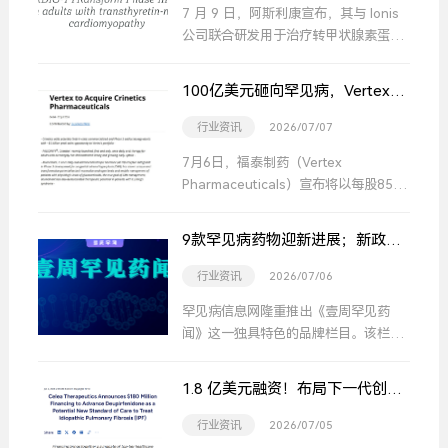
7 月 9 日，阿斯利康宣布，其与 Ionis
公司联合研发用于治疗转甲状腺素蛋白
介导淀粉样变性心肌病（ATTR-CM）
的药物万诺维®（英文商品名：
100亿美元砸向罕见病，Vertex看
Wainua®，通用名：依普隆特生钠注射
中了哪两款药？
液），在 CARDIO-TTRansform III 期
行业资讯
2026/07/07
临床试验中未达到主要疗效终点。
7月6日，福泰制药（Vertex
Pharmaceuticals）宣布将以每股85美
元、总计约100亿美元的现金收购
Crinetics Pharmaceuticals。
9款罕见病药物迎新进展；新政策
利好细胞/基因治疗 ；2026年神经
行业资讯
2026/07/06
母细胞瘤医患交流会报名开启 | 壹
周罕见药闻
罕见病信息网隆重推出《壹周罕见药
闻》这一独具特色的品牌栏目。该栏目
在每周一更新，以呈现上周罕见病领域
的最新消息并同步近期重要活动预告。
1.8 亿美元融资！布局下一代创新
我们以更高端、更权威的视角，为您剖
疗法
析最新、最热门的罕见病信息。
行业资讯
2026/07/05