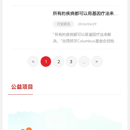
的尼罗司他（Nirogacestat）上市申请
正式获受理。早在今年 5 月，该药物就
所有的疾病都可以用基因疗法来解
已被 CDE 纳入优先审评，适应症为需
决，为何患者还在等待？
接受系统性治疗的成人进展性韧带样纤
行业资讯
2026/06/29
维瘤病(硬纤维瘤，也叫侵袭性纤维瘤
“所有的疾病都可以用基因疗法来解
病)。
决。”当西班牙Columbus基金会创始人
兼秘书长、Columbus风险投资公司创
始人兼合伙人Javier Garcia Cogorro
在行业会议上抛出这一极具前瞻性的论
<
1
2
3
...
>
断时，他并非在进行一场毫无根据的科
学幻想，而是基于过去十年基因编辑技
术爆发式增长所作出的深刻洞察。
公益项目