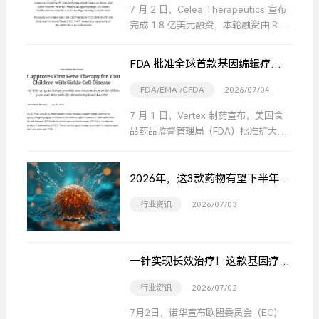
7 月 2 日，Celea Therapeutics 宣布
完成 1.8 亿美元融资，本轮融资由 RA
Capital Management、拜耳旗下投资
平台 Leaps by Bayer、创始投资方
FDA 批准全球首款基因编辑疗
PureTech Health，以及一家美国大型
法，适用范围再度扩大
医疗保健基金、一家主权财富基金共同
FDA/EMA /CFDA
2026/07/04
参投。
7 月 1 日，Vertex 制药宣布，美国食
品药品监督管理局（FDA）批准扩大
CASGEVY®（exagamglogene
autotemcel）适应症，用于治疗 2 岁
2026年，这3款药物有望下半年在
及以上、伴有复发性血管闭塞危象的镰
中国获批
状细胞病或输血依赖型 β- 地中海贫血
行业资讯
2026/07/03
患者。本次适应症拓展后，该产品成为
全球首款、也是目前唯一获批可用于 2
岁低龄儿童治疗上述两种疾病的基因编
辑疗法。
一针实现长效治疗！这款基因疗法
正式获欧盟上市批准
行业资讯
2026/07/02
7月2日，诺华宣布欧盟委员会（EC）