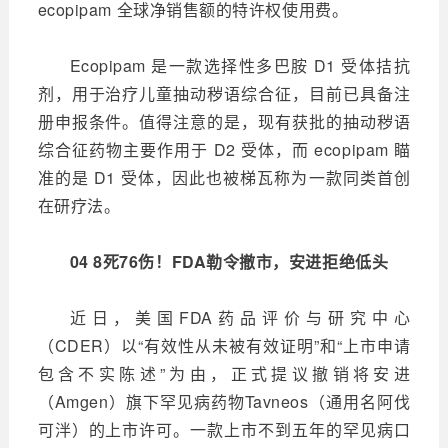
ecopipam 全球净销售额的特许权使用费。
Ecopipam 是一款选择性多巴胺 D1 受体拮抗
剂，用于治疗儿童抽动秽语综合征，目前已具备注
册申报条件。值得注意的是，现有获批的抽动秽语
综合征药物主要作用于 D2 受体，而 ecopipam 瞄
准的是 D1 受体，因此也被梯瓦称为一款同类首创
在研疗法。
04 8死76伤！FDA勒令撤市，安进拒绝低头
近日，美国FDA药品评价与研究中心
（CDER）以“有效性从未被有效证明”和“上市申请
包含不实陈述”为由，正式提议撤销将安进
（Amgen）旗下罕见病药物Tavneos（通用名阿伐
可泮）的上市许可。一款上市不到五年的罕见病口