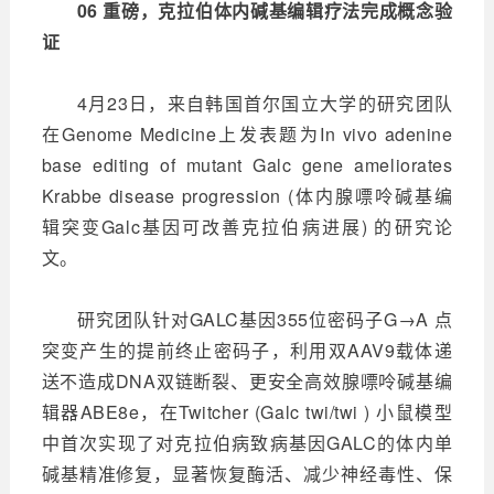
06 重磅，克拉伯体内碱基编辑疗法完成概念验
证
4月23日，来自韩国首尔国立大学的研究团队
在Genome Medicine上发表题为In vivo adenine
base editing of mutant Galc gene ameliorates
Krabbe disease progression (体内腺嘌呤碱基编
辑突变Galc基因可改善克拉伯病进展) 的研究论
文。
研究团队针对GALC基因355位密码子G→A 点
突变产生的提前终止密码子，利用双AAV9载体递
送不造成DNA双链断裂、更安全高效腺嘌呤碱基编
辑器ABE8e，在Twitcher (Galc twi/twi ) 小鼠模型
中首次实现了对克拉伯病致病基因GALC的体内单
碱基精准修复，显著恢复酶活、减少神经毒性、保