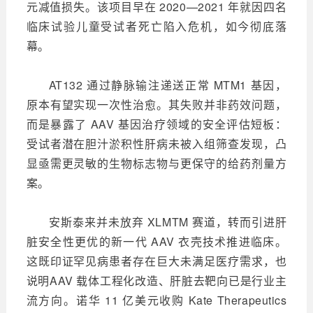
元减值损失。该项目早在 2020—2021 年就因四名
临床试验儿童受试者死亡陷入危机，如今彻底落
幕。
AT132 通过静脉输注递送正常 MTM1 基因，
原本有望实现一次性治愈。其失败并非药效问题，
而是暴露了 AAV 基因治疗领域的安全评估短板：
受试者潜在胆汁淤积性肝病未被入组筛查发现，凸
显亟需更灵敏的生物标志物与更保守的给药剂量方
案。
安斯泰来并未放弃 XLMTM 赛道，转而引进肝
脏安全性更优的新一代 AAV 衣壳技术推进临床。
这既印证罕见病患者存在巨大未满足医疗需求，也
说明AAV 载体工程化改造、肝脏去靶向已是行业主
流方向。诺华 11 亿美元收购 Kate Therapeutics