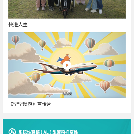
快进人生
《罕罕漫游》宣传片
广
告