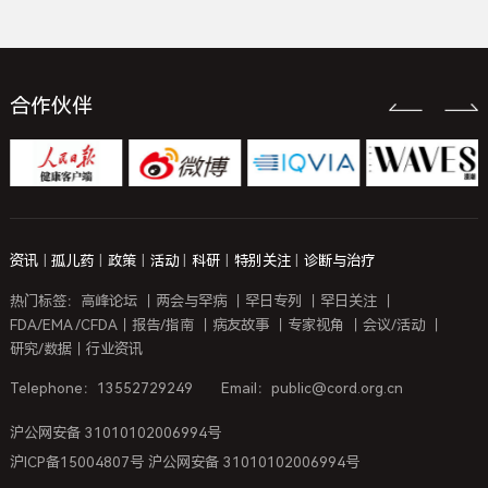
合作伙伴
资讯
|
孤儿药
|
政策
|
活动
|
科研
|
特别关注
|
诊断与治疗
热门标签：
高峰论坛
｜
两会与罕病
｜
罕日专列
｜
罕日关注
｜
FDA/EMA /CFDA
｜
报告/指南
｜
病友故事
｜
专家视角
｜
会议/活动
｜
研究/数据
｜
行业资讯
Telephone：13552729249
Email：public@cord.org.cn
沪公网安备 31010102006994号
沪ICP备15004807号 沪公网安备 31010102006994号