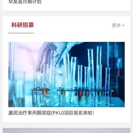
罕友荟月捐计划
科研招募
更多 +
基因治疗苯丙酮尿症(PKU)项目报名来啦！
广
告