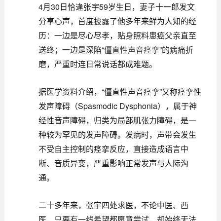
4月30日恰逢张宇59岁生日，妻子十一郎发文
分享心声，首度披露了他多年来鲜为人知的经
历：一边是尽心尽孝，贴身照料患癌父亲直至
送终；一边是深陷“
僵直性声音痉挛
”的病痛折
磨，严重时连日常说话都成难题。
据医学资料介绍，“僵直性声音痉挛”又称痉挛性
发声障碍（Spasmodic Dysphonia），属于神
经性音声障碍，归类为局部肌张力障碍，是一
种较为罕见的发声障碍。发病时，声带会发生
不受自主控制的痉挛反应，直接造成语言中
断、音质异变，严重影响正常发声与人际沟
通。
二十多年来，张宇四处求医，不论中医、西
医，只要有一线希望都愿意尝试，却始终无法