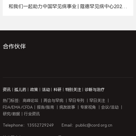
和我们一起助力中国罕见病事业 | 蔻德罕见病中心2025
年度招聘计划
合作伙伴
资讯
|
孤儿药
|
政策
|
活动
|
科研
|
特别关注
|
诊断与治疗
热门标签：
高峰论坛
｜
两会与罕病
｜
罕日专列
｜
罕日关注
｜
FDA/EMA /CFDA
｜
报告/指南
｜
病友故事
｜
专家视角
｜
会议/活动
｜
研究/数据
｜
行业资讯
Telephone：13552729249
Email：public@cord.org.cn