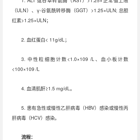
1. ALT 或谷草转氨酶（AST）>1.25×正常值上限
（ULN）、γ-谷氨酰转移酶（GGT）>1.25×ULN; 总胆
红素>1.25×ULN；
2. 血红蛋白< 11g/dL；
3. 中性粒细胞计数<1.0×109 /L、血小板计数
<100×109 /L
4. 血清肌酐≥1.5 mg/dL。
5. 患有急性或慢性乙肝病毒（HBV）感染或慢性丙
肝病毒（HCV）感染。
流程：