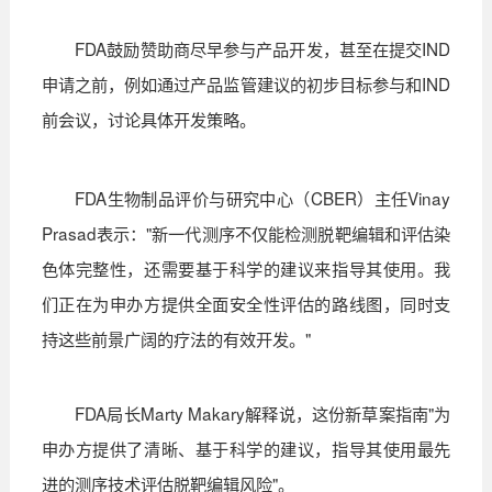
FDA
鼓励赞助商尽早参与产品开发，甚至在提交
IND
申请之前，例如通过产品监管建议的初步目标参与和
IND
前会议，讨论具体开发策略。
FDA
生物制品评价与研究中心（
CBER
）主任
Vinay
Prasad
表示：
"
新一代测序不仅能检测脱靶编辑和评估染
色体完整性，还需要基于科学的建议来指导其使用。我
们正在为申办方提供全面安全性评估的路线图，同时支
持这些前景广阔的疗法的有效开发。
"
FDA
局长
Marty Makary
解释说，这份新草案指南
"
为
申办方提供了清晰、基于科学的建议，指导其使用最先
进的测序技术评估脱靶编辑风险
"
。