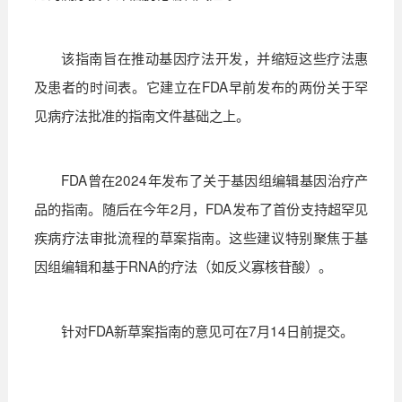
该指南旨在推动基因疗法开发，并缩短这些疗法惠
及患者的时间表。它建立在
FDA
早前发布的两份关于罕
见病疗法批准的指南文件基础之上。
FDA
曾在
2024
年发布了关于基因组编辑基因治疗产
品的指南。随后在今年
2
月，
FDA
发布了首份支持超罕见
疾病疗法审批流程的草案指南。这些建议特别聚焦于基
因组编辑和基于
RNA
的疗法（如反义寡核苷酸）。
针对
FDA
新草案指南的意见可在
7
月
14
日前提交。