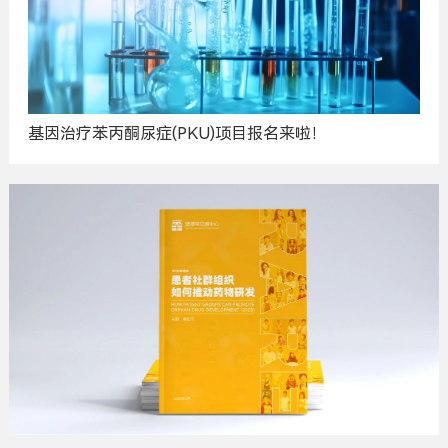
基因治疗苯丙酮尿症(PKU)项目报名来啦！
广
告