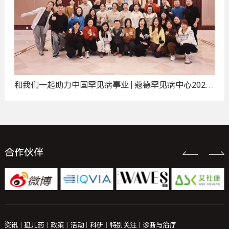
和我们一起助力中国罕见病事业 | 蔻德罕见病中心2025
年度招聘计划
合作伙伴
资讯
|
孤儿药
|
政策
|
活动
|
科研
|
特别关注
|
诊断与治疗