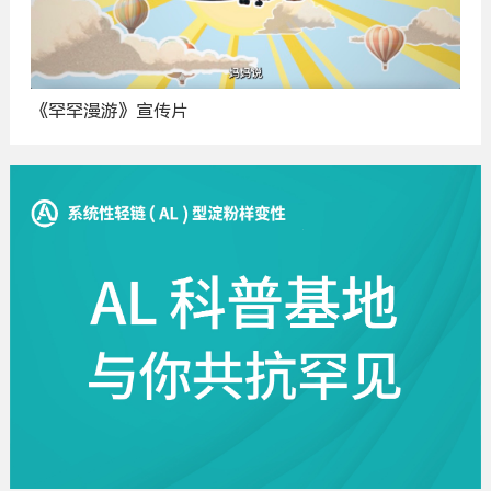
《罕罕漫游》宣传片
广
告