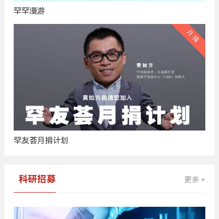
罕罕漫游
罕友荟月捐计划
科研招募
更多 +