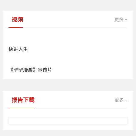
每一个孩子，都是生命的礼物
广
告
视频
更多 +
快进人生
《罕罕漫游》宣传片
广
告